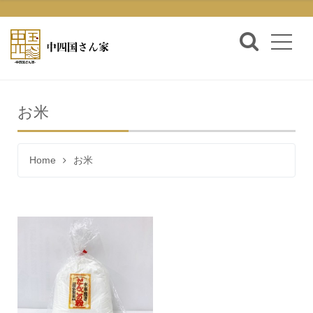
お米
Home
お米